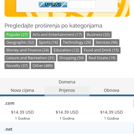
Pregledajte proširenja po kategorijama
Popular (27)
Arts and Entertainment (17)
Business (32)
Geographic (52)
Sports (16)
Technology (29)
Services (96)
Money and Finance (24)
Education (12)
Food and Drink (15)
Leisure and Recreation (31)
Shopping (59)
Real Estate (19)
Novelty (37)
Other (489)
Domena
Nova cijena
Prijenos
Obnova
.com
$14.39 USD
$14.39 USD
$14.39 USD
1 Godina
1 Godina
1 Godina
.net