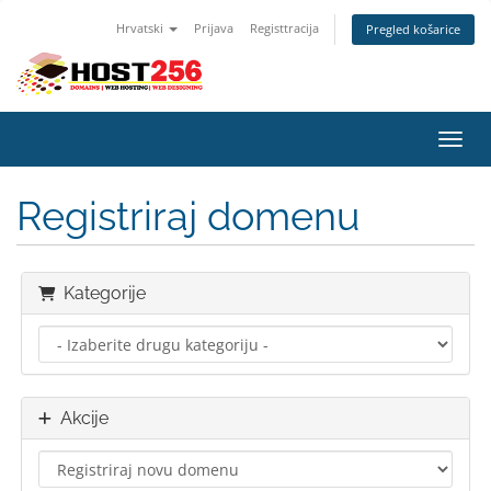
Hrvatski
Prijava
Registtracija
Pregled košarice
Preba
Registriraj domenu
Kategorije
Akcije