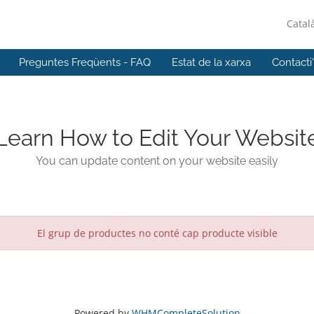
Catal
Preguntes Freqüents - FAQ
Estat de la xarxa
Contacti
Learn How to Edit Your Websit
You can update content on your website easily
El grup de productes no conté cap producte visible
Powered by
WHMCompleteSolution